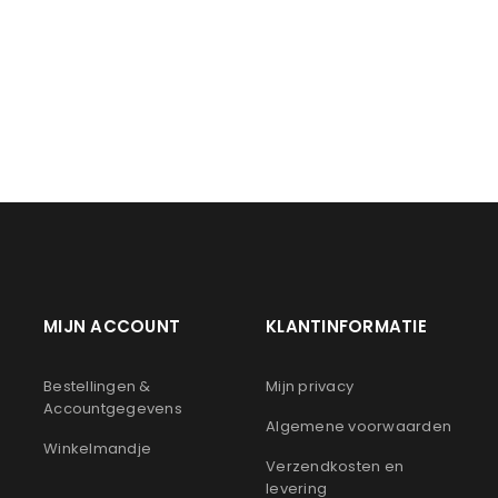
LOGIN
Gebruikersnaam of e-mailadres
*
Wachtwoord
*
Onthouden
LOGIN
MIJN ACCOUNT
KLANTINFORMATIE
JE WACHTWOORD VERGETEN?
n
Bestellingen &
Mijn privacy
Accountgegevens
Algemene voorwaarden
Winkelmandje
Verzendkosten en
levering