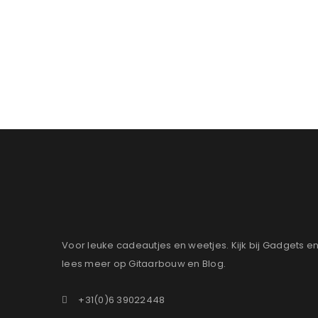
Voor leuke cadeautjes en weetjes. Kijk bij Gadgets e
lees meer op Gitaarbouw en Blog.
+31(0)6 39022448