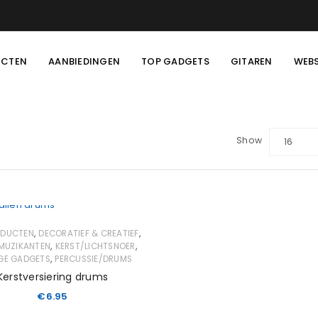
UCTEN
AANBIEDINGEN
TOP GADGETS
GITAREN
WEB
Show
16
,
,
ODUCTEN
DECORATIEF & CREATIEF
,
,
MUZIKANTEN
KERST/LICHTSNOER
,
GE GADGETS
PERCUSSIE/DRUMS
Kerstversiering drums
€
6.95