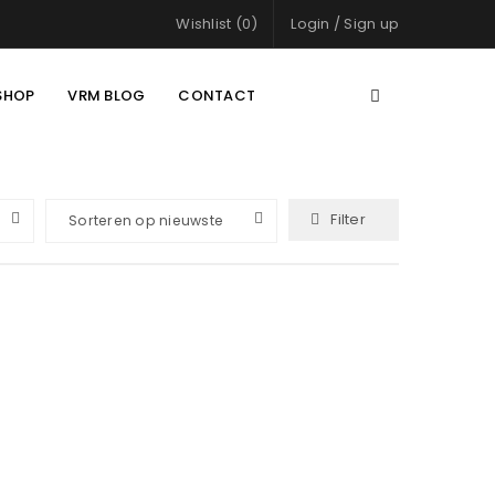
Wishlist (0)
Login
/
Sign up
SHOP
VRM BLOG
CONTACT
Filter
Sorteren op nieuwste