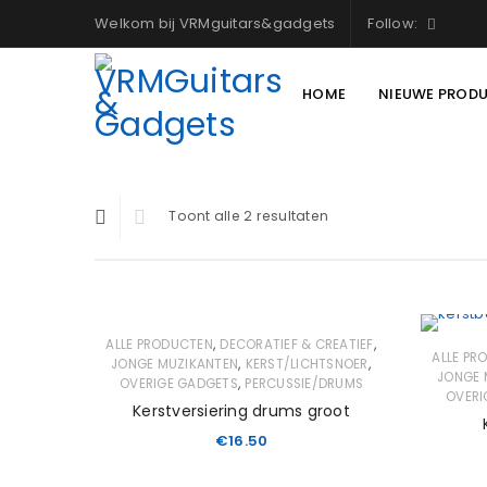
Welkom bij VRMguitars&gadgets
Follow:
HOME
NIEUWE PROD
Toont alle 2 resultaten
,
,
ALLE PRODUCTEN
DECORATIEF & CREATIEF
ALLE PR
,
,
JONGE MUZIKANTEN
KERST/LICHTSNOER
JONGE 
,
OVERIGE GADGETS
PERCUSSIE/DRUMS
OVERI
Kerstversiering drums groot
€
16.50