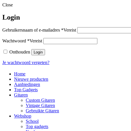
Close
Login
Gebruikersnaam of e-mailadres
*
Vereist
Wachtwoord
*
Vereist
Onthouden
Login
Je wachtwoord vergeten?
Home
Nieuwe producten
Aanbiedingen
Top Gadgets
Gitaren
Custom Gitaren
Vintage Gitaren
Gebruikte Gitaren
Webshop
School
Top gadgets