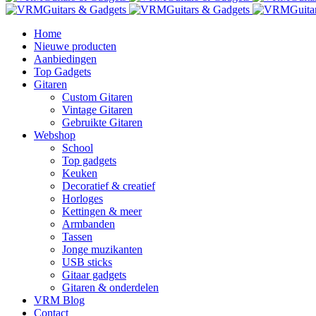
Home
Nieuwe producten
Aanbiedingen
Top Gadgets
Gitaren
Custom Gitaren
Vintage Gitaren
Gebruikte Gitaren
Webshop
School
Top gadgets
Keuken
Decoratief & creatief
Horloges
Kettingen & meer
Armbanden
Tassen
Jonge muzikanten
USB sticks
Gitaar gadgets
Gitaren & onderdelen
VRM Blog
Contact