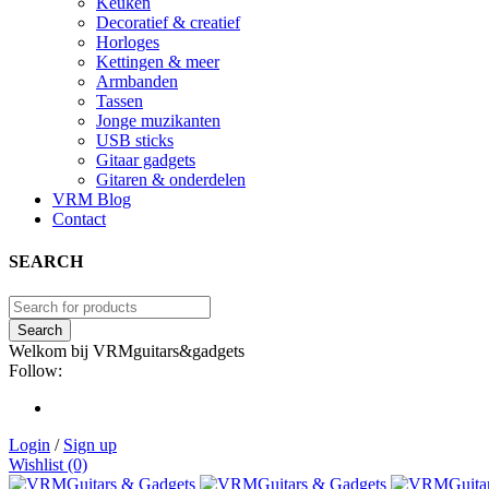
Keuken
Decoratief & creatief
Horloges
Kettingen & meer
Armbanden
Tassen
Jonge muzikanten
USB sticks
Gitaar gadgets
Gitaren & onderdelen
VRM Blog
Contact
SEARCH
Welkom bij VRMguitars&gadgets
Follow:
Login
/
Sign up
Wishlist (0)