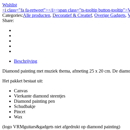
Wishlist
<i class="fa fa-retweet"></i><span class="ts-tooltip button-tooltip">
Categories:
Alle producten
,
Decoratief & Creatief
,
Overige Gadgets
,
V
Share:
Beschrijving
Diamond painting met muziek thema, afmeting 25 x 20 cm. De diamond
Het pakket bestaat uit:
Canvas
Vierkante diamond steentjes
Diamond painting pen
Schudbakje
Pincet
Wax
(logo VRMguitars&gadgets niet afgedrukt op diamond painting)