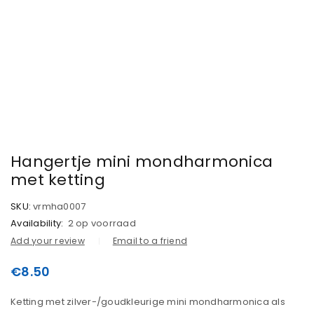
Hangertje mini mondharmonica
met ketting
SKU:
vrmha0007
Availability:
2 op voorraad
Add your review
Email to a friend
€
8.50
Ketting met zilver-/goudkleurige mini mondharmonica als