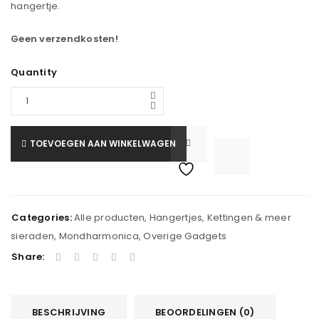
hangertje.
Geen verzendkosten!
Quantity
TOEVOEGEN AAN WINKELWAGEN

			<i class="fa fa-retweet"></i><span class="ts-tooltip button-tooltip">Vergelijk</span>		
Categories:
Alle producten
,
Hangertjes
,
Kettingen & meer
sieraden
,
Mondharmonica
,
Overige Gadgets
Share:
BESCHRIJVING
BEOORDELINGEN (0)