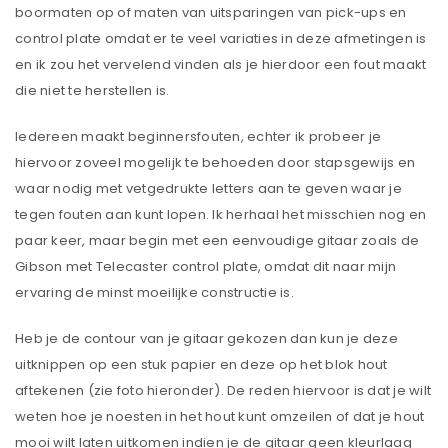
boormaten op of maten van uitsparingen van pick-ups en
control plate omdat er te veel variaties in deze afmetingen is
en ik zou het vervelend vinden als je hierdoor een fout maakt
die niet te herstellen is.
Iedereen maakt beginnersfouten, echter ik probeer je
hiervoor zoveel mogelijk te behoeden door stapsgewijs en
waar nodig met vetgedrukte letters aan te geven waar je
tegen fouten aan kunt lopen. Ik herhaal het misschien nog en
paar keer, maar begin met een eenvoudige gitaar zoals de
Gibson met Telecaster control plate, omdat dit naar mijn
ervaring de minst moeilijke constructie is.
Heb je de contour van je gitaar gekozen dan kun je deze
uitknippen op een stuk papier en deze op het blok hout
aftekenen (zie foto hieronder). De reden hiervoor is dat je wilt
weten hoe je noesten in het hout kunt omzeilen of dat je hout
mooi wilt laten uitkomen indien je de gitaar geen kleurlaag