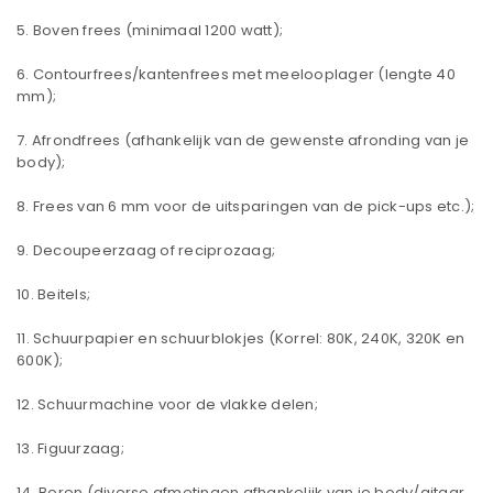
Boven frees (minimaal 1200 watt);
Contourfrees/kantenfrees met meelooplager (lengte 40
mm);
Afrondfrees (afhankelijk van de gewenste afronding van je
body);
Frees van 6 mm voor de uitsparingen van de pick-ups etc.);
Decoupeerzaag of reciprozaag;
Beitels;
Schuurpapier en schuurblokjes (Korrel: 80K, 240K, 320K en
600K);
Schuurmachine voor de vlakke delen;
Figuurzaag;
Boren (diverse afmetingen afhankelijk van je body/gitaar