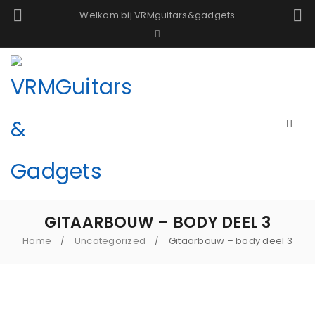
Welkom bij VRMguitars&gadgets
GITAARBOUW – BODY DEEL 3
Home
Uncategorized
Gitaarbouw – body deel 3
/
/