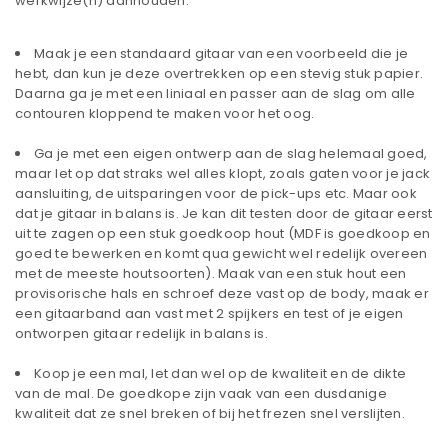
werkwijze(n) aanhouden:
Maak je een standaard gitaar van een voorbeeld die je
hebt, dan kun je deze overtrekken op een stevig stuk papier.
Daarna ga je met een liniaal en passer aan de slag om alle
contouren kloppend te maken voor het oog.
Ga je met een eigen ontwerp aan de slag helemaal goed,
maar let op dat straks wel alles klopt, zoals gaten voor je jack
aansluiting, de uitsparingen voor de pick-ups etc. Maar ook
dat je gitaar in balans is. Je kan dit testen door de gitaar eerst
uit te zagen op een stuk goedkoop hout (MDF is goedkoop en
goed te bewerken en komt qua gewicht wel redelijk overeen
met de meeste houtsoorten). Maak van een stuk hout een
provisorische hals en schroef deze vast op de body, maak er
een gitaarband aan vast met 2 spijkers en test of je eigen
ontworpen gitaar redelijk in balans is.
Koop je een mal, let dan wel op de kwaliteit en de dikte
van de mal. De goedkope zijn vaak van een dusdanige
kwaliteit dat ze snel breken of bij het frezen snel verslijten.