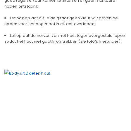
goed tegen elkaar komen te zitten en er geen zichtbare
naden ontstaan!;
Let ook op dat als je de gitaar geen kleur wilt geven de
naden voor het oog mooi in elkaar overlopen;
Let op dat de nerven van het hout tegenovergesteld lopen
zodat het hout niet gaat kromtrekken (zie foto’s hieronder).