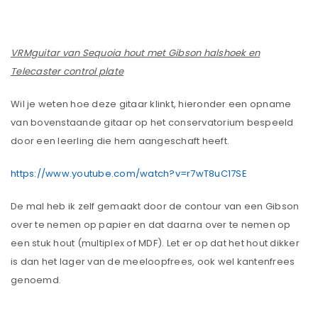
VRMguitar van Sequoia hout met Gibson halshoek en
Telecaster control plate
Wil je weten hoe deze gitaar klinkt, hieronder een opname
van bovenstaande gitaar op het conservatorium bespeeld
door een leerling die hem aangeschaft heeft.
https://www.youtube.com/watch?v=r7wT8uC17SE
De mal heb ik zelf gemaakt door de contour van een Gibson
over te nemen op papier en dat daarna over te nemen op
een stuk hout (multiplex of MDF). Let er op dat het hout dikker
is dan het lager van de meeloopfrees, ook wel kantenfrees
genoemd.