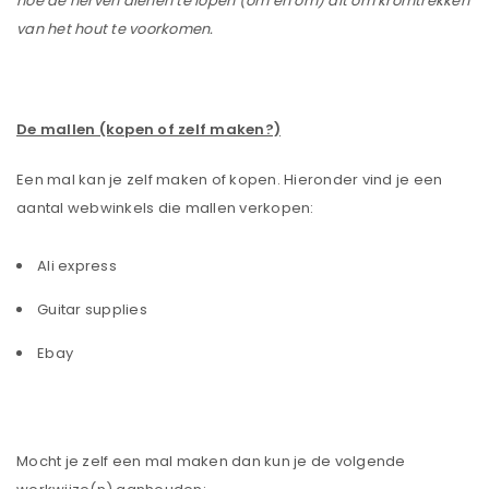
hoe de nerven dienen te lopen (om en om) dit om kromtrekken
van het hout te voorkomen.
De mallen (kopen of zelf maken?)
Een mal kan je zelf maken of kopen. Hieronder vind je een
aantal webwinkels die mallen verkopen:
Ali express
Guitar supplies
Ebay
Mocht je zelf een mal maken dan kun je de volgende